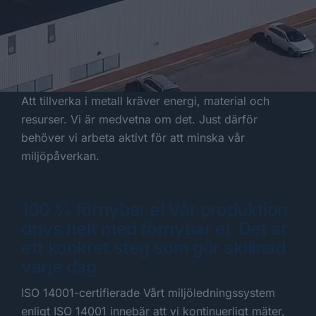
Att tillverka i metall kräver energi, material och
resurser. Vi är medvetna om det. Just därför
behöver vi arbeta aktivt för att minska vår
miljöpåverkan.
100 % förnybar el Vår produktion
drivs helt med förnybar el. Det är
ett konkret steg som gör skillnad
varje dag.
ISO 14001-certifierade Vårt miljöledningssystem
enligt ISO 14001 innebär att vi kontinuerligt mäter,