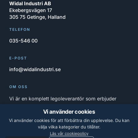
Widal Industri AB
Ekebergsvägen 17
305 75 Getinge, Halland
TELEFON
035-546 00
E-POST
info@widalindustri.se
OM OSS
Vi är en komplett legoleverantör som erbjuder
bearbetningsmetoder för alla sorters material och
Vi använder cookies
ämnen. Från konstruktion till färdig produkt och
Vi använder cookies för att förbättra din upplevelse. Du kan
hela system.
välja vilka kategorier du tillåter.
Läs vår cookiepolicy