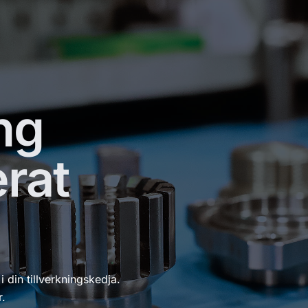
ng
rat
 din tillverkningskedja.
r.