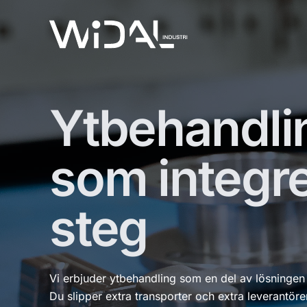
Skip
to
content
Ytbehandli
som integre
steg
Vi erbjuder ytbehandling som en del av lösningen i
Du slipper extra transporter och extra leverantöre