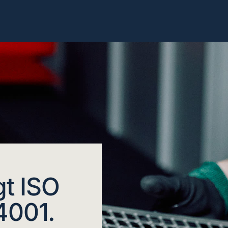
gt ISO
4001.