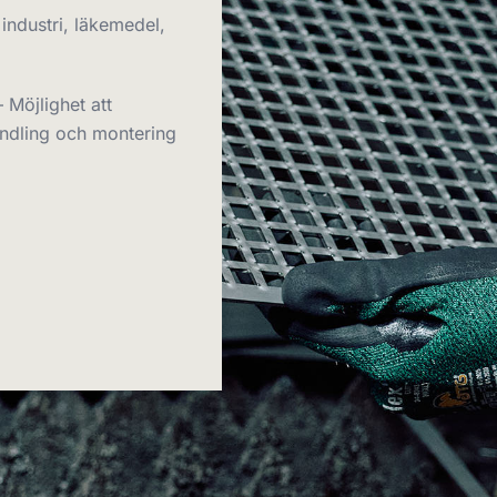
 industri, läkemedel,
– Möjlighet att
ndling och montering